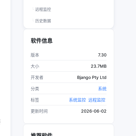
远程监控
历史数据
性能警报
软件信息
应用截图
7.30
版本
安装说明
23.7MB
大小
系统要求
Bjango Pty Ltd
开发者
用户评价
分类
系统
标签
系统监控
远程监控
2026-06-02
更新时间
。
要
推荐软件