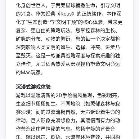
化身创世巨人，于荒芜星球播撒生命，引导文明
的兴衰。作为经典《Reus》的正统续作，本作深
化了“生态创造”与“文明干预”的核心体验，带来更
复杂、更自由的策略玩法。您掌控森林的生长、
矿脉的分布、动物的繁衍，您的每一个决定都将
深刻影响人类文明的诞生、选择、冲突、进步乃
至毁灭。这是一款兼具战略深度与探索乐趣的独
立佳作，尤其适合热爱从宏观视角塑造文明命运
的Mac玩家。
沉浸式游戏体验
游戏以温暖清新的2D手绘画风呈现，色彩明亮，
生态细节栩栩如生。不同地貌（如葱郁森林与寂
寥沙漠）间的过渡流畅自然，无声诉说着生命的
律动。巨人形象充满想象力，其缓慢而有力的动
作营造出庄严神秘的气息。悠扬宁静的背景音
乐，辅以风声、树语、水流等环境音效，共同构