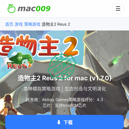
☰
/
/
/
首页
游戏
策略游戏
造物主2 Reus 2
造物主2 Reus 2 for mac (v1.7.0)
类神模拟策略游戏 | 生态创造与文明演化
开发商：Abbey Games
策略游戏
评分：4.3
芯片：支持Intel和M芯片
⬇
下载