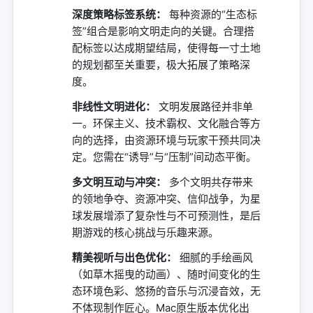
深度策略标签系统：
每种资源的“生态标
签”组合是影响文明走向的关键。合理搭
配标签以达成期望结局，使得每一寸土地
的规划都至关重要，极大拓展了策略深
度。
非线性文明进化：
文明发展路径并非单
一。环保主义、技术霸权、文化融合等方
向的选择，由资源环境与玩家干预共同决
定。您需在“诱导”与“压制”间动态平衡。
多文明互动与冲突：
多个文明共存带来
的领地争夺、资源冲突、信仰战争，为星
球发展增添了复杂性与不可预测性，是后
期游戏的核心挑战与乐趣来源。
精美视听与出色优化：
细腻的手绘画风
（如草木摇曳的动画）、随时间变化的生
态环境色彩、悠扬的音乐与沉浸音效，无
不体现制作匠心。Mac原生版本优化出