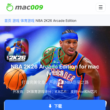
☰
/
/
/
NBA 2K26 Arcade Edition
首页
游戏
体育游戏
NBA 2K26 Arcade Edition for mac
(v1.10)
打造完美化身，开启专属NBA巨星之路
开发商：2K
体育游戏
评分：4.8
芯片：支持Intel和M芯片
⬇
下载