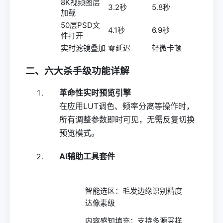
8K视频图层
3.2秒
5.8秒
加载
50层PSD文
4.1秒
6.9秒
件打开
实时滤镜叠加
零延迟
轻微卡顿
二、六大杀手级功能详解
革命性实时预览引擎
在应用LUT调色、频率分离等操作时，
所有调整参数即时可见，无需反复切换
预览模式。
AI辅助工具套件
智能选区：毛发边缘识别精度
达像素级
内容感知填充：支持多源采样